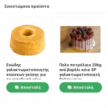
Συνιστώμενα προϊόντα
Ευώδης
Πολυ πετρέλαιο 20kg
γαλακτωματοποιητής
ανά βαρέλι κέικ SP
ενώσεων γεύσης για
γαλακτωματοποιητή
Σπίτι
το χνουδωτό κέικ
βελτιωτών
σφουγγαριών 25kg
αρτοποιείων
Αποστολή
Αποστολή
ανά βαρέλι
πηκτωμάτων κέικ
Προϊόντα
λειτουργίας
ερώτησης
ερώτησης
Βίντεο