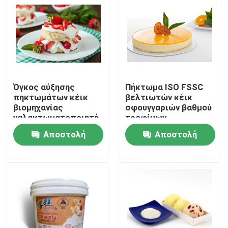
VR παρουσιάστε
Σχετικά με εμάς
Όγκος αύξησης
Πήκτωμα ISO FSSC
Γύρος εργοστασίων
πηκτωμάτων κέικ
βελτιωτών κέικ
βιομηχανίας
σφουγγαριών βαθμού
γαλακτωματοποιητή
τροφίμων
Ποιοτικός έλεγχος
τροφίμων
πιστοποιημένο
Αποστολή
Αποστολή
ερώτησης
ερώτησης
Επικοινωνήστε μαζί μας
Ειδήσεις
Ζητήστε ένα απόσπασμα