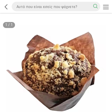
1
/
1