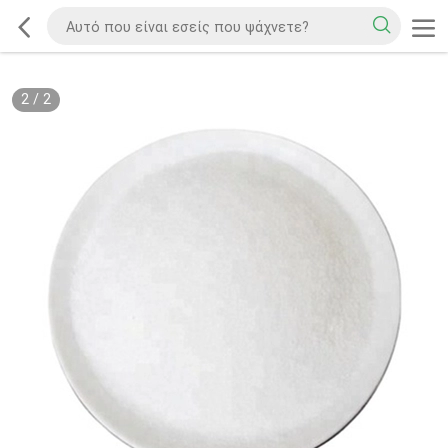
2
/
2