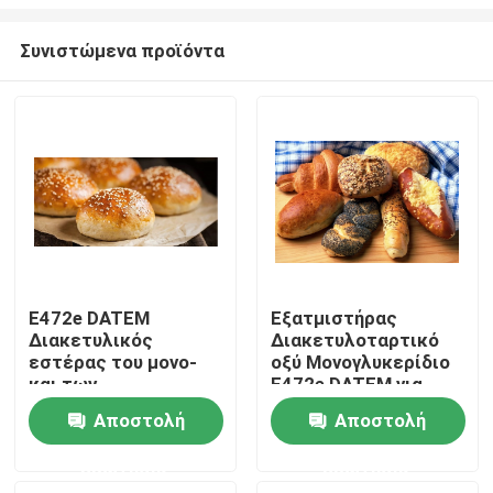
Συνιστώμενα προϊόντα
E472e DATEM
Εξατμιστήρας
Διακετυλικός
Διακετυλοταρτικό
Σπίτι
εστέρας του μονο-
οξύ Μονογλυκερίδιο
και των
E472e DATEM για
διγλυκεριδίων του
Baker
Προϊόντα
Αποστολή
Αποστολή
οξύτος του κρασιού
ερώτησης
ερώτησης
Βίντεο