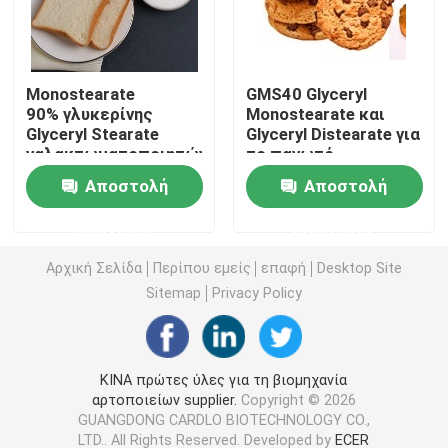
E471 γαλακτωματοποιητής τροφίμων
Monostearate
GMS40 Glyceryl
90% γλυκερίνης
Monostearate και
Γαλακτωματοποιητής ποιότητας τροφίμων
Glyceryl Stearate
Glyceryl Distearate για
γαλακτωματοποιητών
το παγωτό
για Toffee σοκολάτας
Φυσικοί γαλακτωματοποιητές τροφίμων
Αποστολή
Αποστολή
ερώτησης
ερώτησης
Αποσταγμένο Monoglyceride
Αρχική Σελίδα
Περίπου εμείς
επαφή
Desktop Site
Sitemap
Privacy Policy
Μονο και diglycerides
Monostearate γλυκερίνης
ΚΙΝΑ πρώτες ύλες για τη βιομηχανία
αρτοποιείων supplier.
Copyright © 2026
GUANGDONG CARDLO BIOTECHNOLOGY CO.,
Γαλακτωματοποιητής βελτιωτών κέικ
LTD.. All Rights Reserved. Developed by
ECER