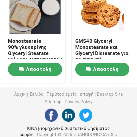
E471 γαλακτωματοποιητής τροφίμων
Γαλακτωματοποιητής ποιότητας τροφίμων
Monostearate
GMS40 Glyceryl
90% γλυκερίνης
Monostearate και
Glyceryl Stearate
Glyceryl Distearate για
Φυσικοί γαλακτωματοποιητές τροφίμων
γαλακτωματοποιητών
το παγωτό
για Toffee σοκολάτας
Αποστολή
Αποστολή
Αποσταγμένο Monoglyceride
ερώτησης
ερώτησης
Μονο και diglycerides
Αρχική Σελίδα
Περίπου εμείς
επαφή
Desktop Site
Sitemap
Privacy Policy
Monostearate γλυκερίνης
ΚΙΝΑ βιομηχανικά συστατικά ψησίματος
Γαλακτωματοποιητής βελτιωτών κέικ
supplier.
Copyright © 2026 GUANGDONG CARDLO