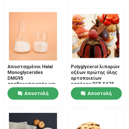
ερώτησης
ερώτησης
VR παρουσιάστε
Σχετικά με εμάς
Γύρος εργοστασίων
Αποσταγμένοι Halal
Polyglycerol λιπαρών
Ποιοτικός έλεγχος
Monoglycerides
οξέων πρώτης ύλης
DMG95
αρτοποιείων
σταθεροποιητές και
εστέρας PGE E475
Επικοινωνήστε μαζί μας
γαλακτωματοποιητές
Αποστολή
Αποστολή
παγωτού
ερώτησης
ερώτησης
Ειδήσεις
Ζητήστε ένα απόσπασμα