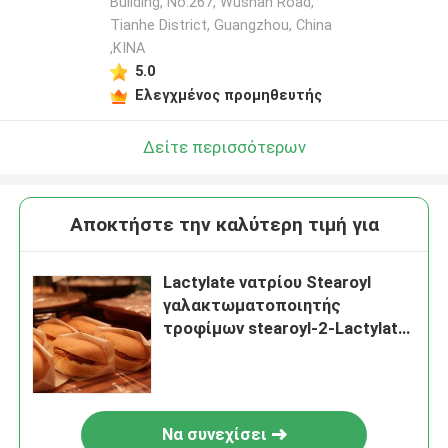
Building, No.267, Wushan Road,
Tianhe District, Guangzhou, China
,ΚΙΝΑ
5.0
Ελεγχμένος προμηθευτής
Δείτε περισσότερων
Αποκτήστε την καλύτερη τιμή για
Lactylate νατρίου Stearoyl
γαλακτωματοποιητής
τροφίμων stearoyl-2-Lactylate
νατρίου SSL E481
Να συνεχίσει