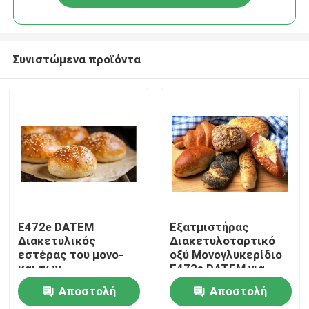
Συνιστώμενα προϊόντα
Σπίτι
E472e DATEM
Εξατμιστήρας
Διακετυλικός
Διακετυλοταρτικό
εστέρας του μονο-
οξύ Μονογλυκερίδιο
Προϊόντα
και των
E472e DATEM για
διγλυκεριδίων του
Baker
Αποστολή
Αποστολή
οξύτος του κρασιού
Βίντεο