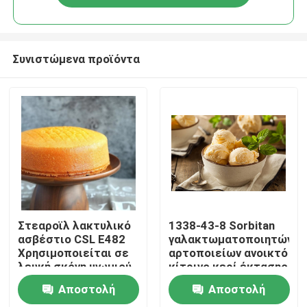
Συνιστώμενα προϊόντα
Σπίτι
Στεαροϊλ λακτυλικό
1338-43-8 Sorbitan
ασβέστιο CSL E482
γαλακτωματοποιητών
Χρησιμοποιείται σε
αρτοποιείων ανοικτό
Προϊόντα
λευκή σκόνη ψωμιού
κίτρινο κερί έκτασης
E491 εστέρων
Αποστολή
Αποστολή
λιπαρού οξέος
Βίντεο