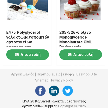
E471 γαλακτωματοποιητής τροφίμων
Γαλακτωματοποιητής ποιότητας τροφίμων
E475 Polyglycerol
205-526-6 όξινο
γαλακτωματοποιητών
Monoglyceride
αρτοποιείων
Monolaurate GML
Φυσικοί γαλακτωματοποιητές τροφίμων
εστέρες της
Dodecanoic
κιτρινωπής σκόνης
γλυκερίνης
Αποστολή
Αποστολή
λιπαρών οξέων PGE
γαλακτωματοποιητών
Αποσταγμένο Monoglyceride
Bakey
ερώτησης
ερώτησης
Μονο και diglycerides
Αρχική Σελίδα
Περίπου εμείς
επαφή
Desktop Site
Sitemap
Privacy Policy
Monostearate γλυκερίνης
ΚΙΝΑ 20 Kg/Barrel Γαλακτωματοποιητές
Γαλακτωματοποιητής βελτιωτών κέικ
αρτοποιείων supplier.
Copyright © 2026