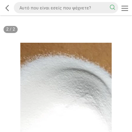
2
/
2