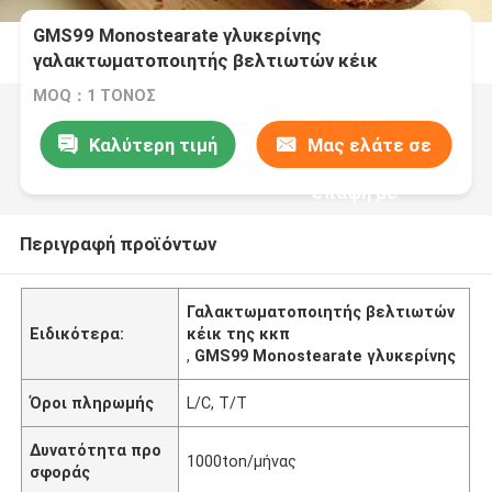
GMS99 Monostearate γλυκερίνης
γαλακτωματοποιητής βελτιωτών κέικ
MOQ：1 ΤΟΝΟΣ
Καλύτερη τιμή
Μας ελάτε σε
επαφή με
Περιγραφή προϊόντων
Γαλακτωματοποιητής βελτιωτών
Ειδικότερα:
κέικ της κκπ
,
GMS99 Monostearate γλυκερίνης
Όροι πληρωμής
L/C, T/T
Δυνατότητα προ
1000ton/μήνας
σφοράς