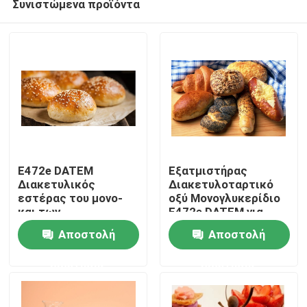
Συνιστώμενα προϊόντα
E472e DATEM
Εξατμιστήρας
Διακετυλικός
Διακετυλοταρτικό
εστέρας του μονο-
οξύ Μονογλυκερίδιο
και των
E472e DATEM για
Σπίτι
διγλυκεριδίων του
Baker
Αποστολή
Αποστολή
οξύτος του κρασιού
Προϊόντα
ερώτησης
ερώτησης
Βίντεο