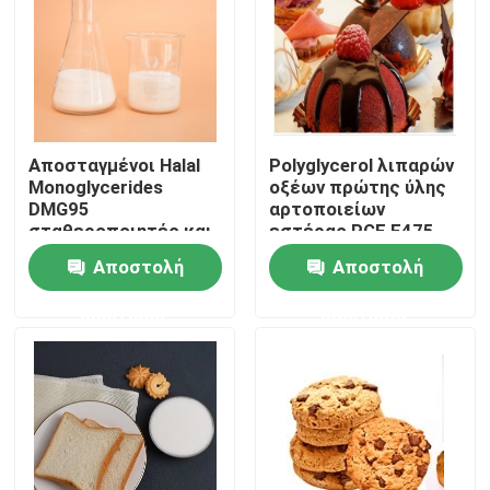
VR παρουσιάστε
Σχετικά με εμάς
Αποσταγμένοι Halal
Polyglycerol λιπαρών
Monoglycerides
οξέων πρώτης ύλης
Γύρος εργοστασίων
DMG95
αρτοποιείων
σταθεροποιητές και
εστέρας PGE E475
γαλακτωματοποιητές
Αποστολή
Αποστολή
Ποιοτικός έλεγχος
παγωτού
ερώτησης
ερώτησης
Επικοινωνήστε μαζί μας
Ειδήσεις
Ζητήστε ένα απόσπασμα