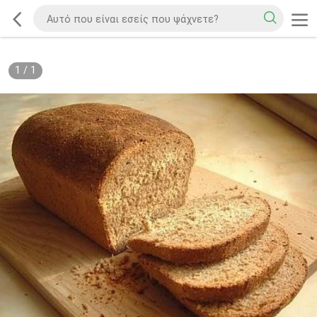
1
/
1