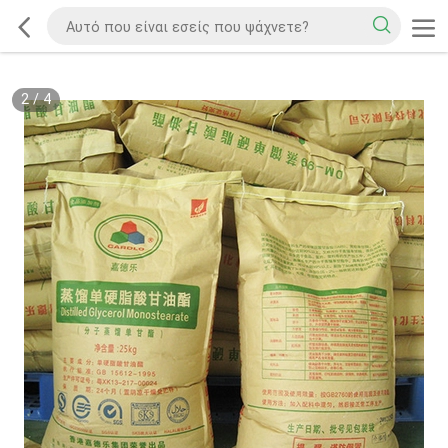
2
/
4