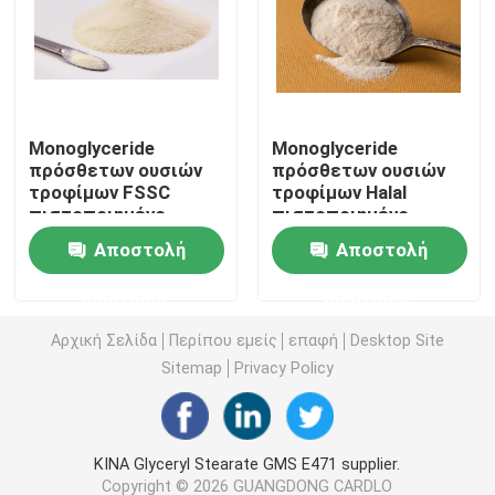
E471 γαλακτωματοποιητής τροφίμων
Γαλακτωματοποιητής ποιότητας τροφίμων
Monoglyceride
Monoglyceride
πρόσθετων ουσιών
πρόσθετων ουσιών
τροφίμων FSSC
τροφίμων Halal
Φυσικοί γαλακτωματοποιητές τροφίμων
πιστοποιημένο
πιστοποιημένο
αποσταγμένο μη
αποσταγμένο
Αποστολή
Αποστολή
γαλακτοκομικό
Whitener καφέ
Αποσταγμένο Monoglyceride
συστατικό
συστατικό
ερώτησης
ερώτησης
κορφολόγων
Μονο και diglycerides
Αρχική Σελίδα
Περίπου εμείς
επαφή
Desktop Site
Sitemap
Privacy Policy
Monostearate γλυκερίνης
ΚΙΝΑ Glyceryl Stearate GMS E471 supplier.
Γαλακτωματοποιητής βελτιωτών κέικ
Copyright © 2026 GUANGDONG CARDLO