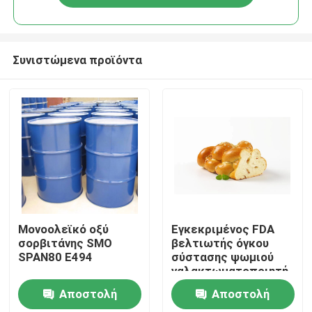
Συνιστώμενα προϊόντα
Σπίτι
Μονοολεϊκό οξύ
Εγκεκριμένος FDA
σορβιτάνης SMO
βελτιωτής όγκου
SPAN80 E494
σύστασης ψωμιού
Προϊόντα
γαλακτωματοποιητή
DMG βαθμού
Αποστολή
Αποστολή
τροφίμων
Βίντεο