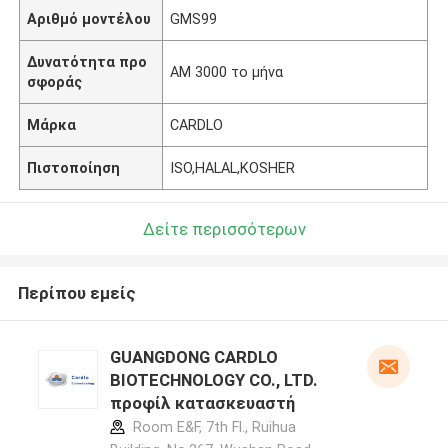
Αριθμό μοντέλου
GMS99
Δυνατότητα προ
ΑΜ 3000 το μήνα
σφοράς
Μάρκα
CARDLO
Πιστοποίηση
ISO,HALAL,KOSHER
Δείτε περισσότερων
Περίπου εμείς
GUANGDONG CARDLO
BIOTECHNOLOGY CO., LTD.
προφίλ κατασκευαστή
Room E&F, 7th Fl., Ruihua