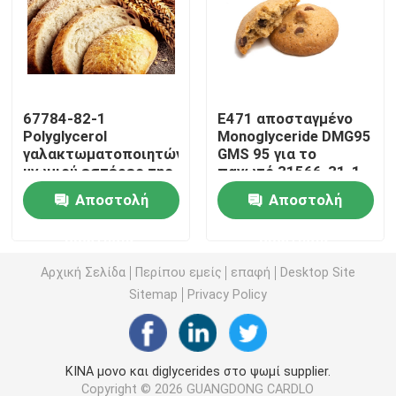
E471 γαλακτωματοποιητής τροφίμων
Γαλακτωματοποιητής ποιότητας τροφίμων
67784-82-1
E471 αποσταγμένο
Polyglycerol
Monoglyceride DMG95
γαλακτωματοποιητών
GMS 95 για το
Φυσικοί γαλακτωματοποιητές τροφίμων
ψωμιού εστέρες της
παγωτό 31566-31-1
κιτρινωπής σκόνης
Αποστολή
Αποστολή
λιπαρών οξέων PGE
Αποσταγμένο Monoglyceride
E475
ερώτησης
ερώτησης
Μονο και diglycerides
Αρχική Σελίδα
Περίπου εμείς
επαφή
Desktop Site
Sitemap
Privacy Policy
Monostearate γλυκερίνης
ΚΙΝΑ μονο και diglycerides στο ψωμί supplier.
Γαλακτωματοποιητής βελτιωτών κέικ
Copyright © 2026 GUANGDONG CARDLO