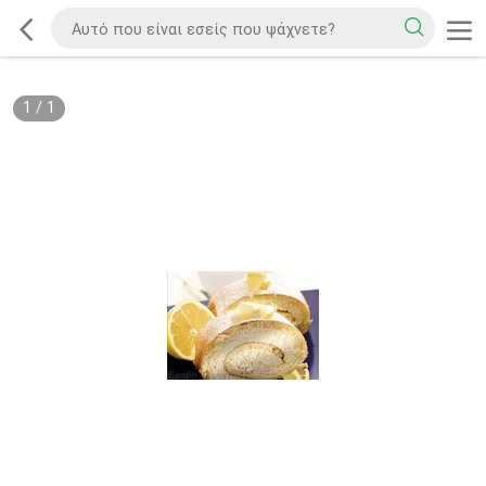
1
/
1