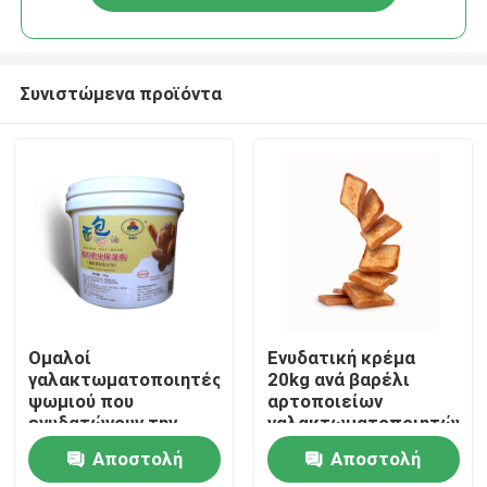
Συνιστώμενα προϊόντα
Σπίτι
Ομαλοί
Ενυδατική κρέμα
γαλακτωματοποιητές
20kg ανά βαρέλι
ψωμιού που
αρτοποιείων
Προϊόντα
ενυδατώνουν την
γαλακτωματοποιητών
κρέμα 5kg ή 20kg ανά
ψωμιού HALAL
Αποστολή
Αποστολή
βαρέλι
Βίντεο