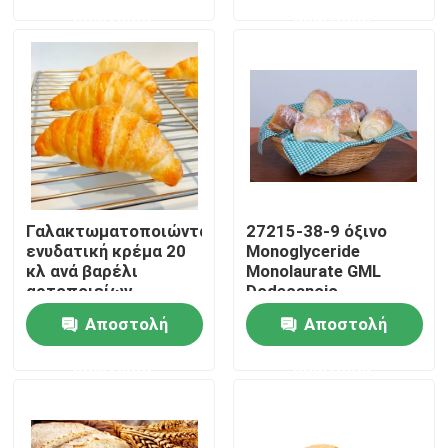
ερώτησης
ερώτησης
VR παρουσιάστε
Σχετικά με εμάς
Γύρος εργοστασίων
Γαλακτωματοποιώντας
27215-38-9 όξινο
Ποιοτικός έλεγχος
ενυδατική κρέμα 20
Monoglyceride
κλ ανά βαρέλι
Monolaurate GML
αρτοποιείων
Dodecanoic
Επικοινωνήστε μαζί μας
γαλακτωματοποιητών
γλυκερίνης
Αποστολή
Αποστολή
ψωμιού HALAL
γαλακτωματοποιητών
ψωμιού
ερώτησης
ερώτησης
Ειδήσεις
Ζητήστε ένα απόσπασμα