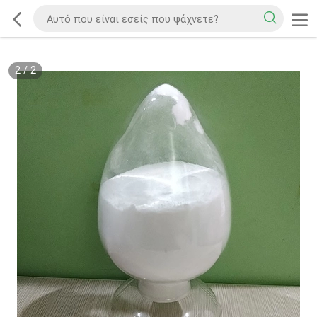
2
/
2