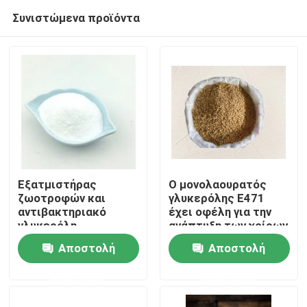
Συνιστώμενα προϊόντα
Εξατμιστήρας
Ο μονολαουρατός
ζωοτροφών και
γλυκερόλης E471
αντιβακτηριακό
έχει οφέλη για την
Σπίτι
γλυκερόλη
ανάπτυξη των χοίρων
μονολαυρικό GML90
και τη μετατροπή
Αποστολή
Αποστολή
στις ζωοτροφές
των ζωοτροφών
Προϊόντα
ερώτησης
ερώτησης
Βίντεο