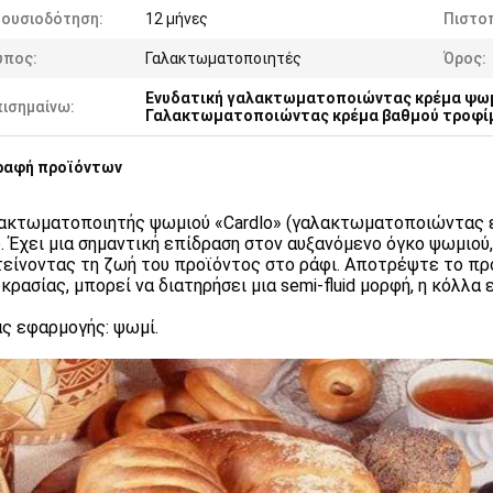
ξουσιοδότηση:
12 μήνες
Πιστο
ύπος:
Γαλακτωματοποιητές
Όρος:
Ενυδατική γαλακτωματοποιώντας κρέμα ψω
πισημαίνω:
Γαλακτωματοποιώντας κρέμα βαθμού τροφί
ραφή προϊόντων
ακτωματοποιητής ψωμιού «Cardlo» (γαλακτωματοποιώντας ε
o. Έχει μια σημαντική επίδραση στον αυξανόμενο όγκο ψωμιού
είνοντας τη ζωή του προϊόντος στο ράφι. Αποτρέψτε το πρ
κρασίας, μπορεί να διατηρήσει μια semi-fluid μορφή, η κόλλα ε
ς εφαρμογής: ψωμί.