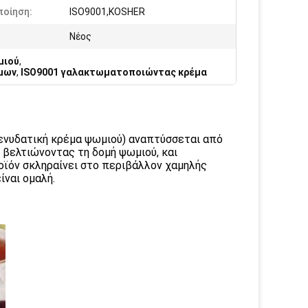
ποίηση:
ISO9001,KOSHER
Νέος
μιού
,
μων
,
ISO9001 γαλακτωματοποιώντας κρέμα
νυδατική κρέμα ψωμιού) αναπτύσσεται από
, βελτιώνοντας τη δομή ψωμιού, και
οϊόν σκληραίνει στο περιβάλλον χαμηλής
ίναι ομαλή.