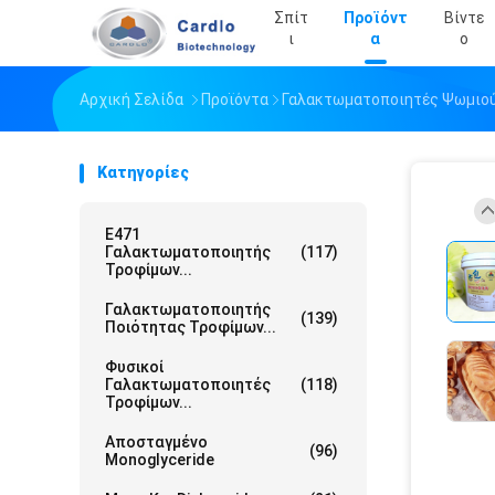
Σπίτ
Προϊόντ
Βίντε
Ι
Α
Ο
Αρχική Σελίδα
Προϊόντα
Γαλακτωματοποιητές Ψωμιο
Κατηγορίες
E471
Γαλακτωματοποιητής
(117)
Τροφίμων...
Γαλακτωματοποιητής
(139)
Ποιότητας Τροφίμων...
Φυσικοί
Γαλακτωματοποιητές
(118)
Τροφίμων...
Αποσταγμένο
(96)
Monoglyceride