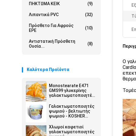
ΠΗΚΤΩΜΑ ΚΕΙΚ
(9)
Ε
Λιπαντικά PVC
(32)
Τ
Πρόσθετο Για Αφρούς
(10)
Ε
EPE
Αντιστατική Πρόσθετη
(8)
Ουσία...
Περιγ
Ο γαλ
Cardl
Καλύτερα Προϊόντα
επεκτ
θερμο
Monostearate E471
Τομέα
GMS99 γλυκερίνης
γαλακτωματοποιητές
τροφίμων σκονών
Γαλακτωματοποιητές
ψωμιού - βελτιωτής
ψωμιού - KOSHER
υγροί
γαλακτωματοποιητές
Χλωμοί καφετιοί
γαλακτωματοποιητές