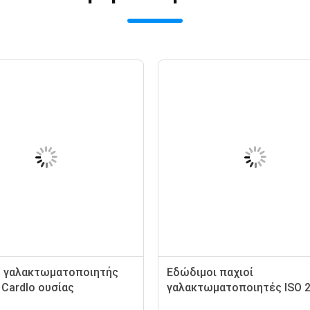
ίμων GMS 90
Εγκεκριμένα ο ISO συστατικά
ostearate
βελτιωτών ψησίματος βαθμού
οποιητής
τροφίμων