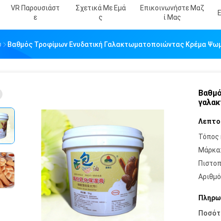
VR Παρουσιάστ
Σχετικά Με Εμά
Επικοινωνήστε Μαζ
Ε
Σ
Ί Μας
ύ
Βαθμός Τροφίμων Ενυδατική Γαλακτωματοποιώντας Κρέμα Ψωμ
Βαθμό
γαλακ
Λεπτο
Τόπος 
Μάρκα
Πιστοπ
Αριθμό
Πληρω
Ποσότ