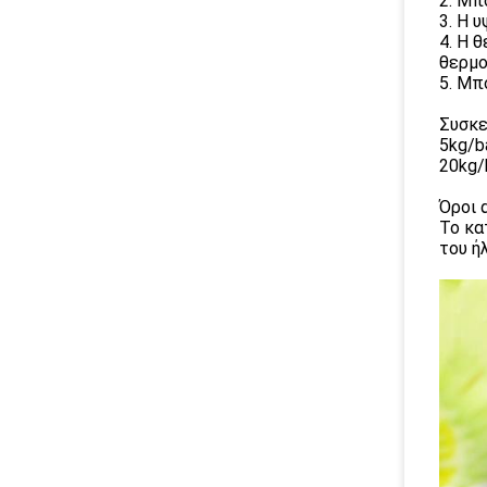
2. Μπ
3. Η 
4. Η 
θερμο
5. Μπ
Συσκε
5kg/ba
20kg/
Όροι 
Το κα
του ή