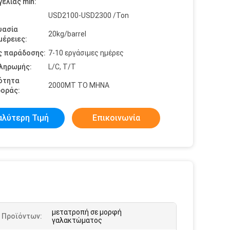
ελίας min:
USD2100-USD2300 /Ton
υασία
20kg/barrel
έρειες:
ς παράδοσης:
7-10 εργάσιμες ημέρες
πληρωμής:
L/C, T/T
ότητα
2000MT ΤΟ ΜΗΝΑ
οράς:
αλύτερη Τιμή
Επικοινωνία
μετατροπή σε μορφή
 Προϊόντων:
γαλακτώματος