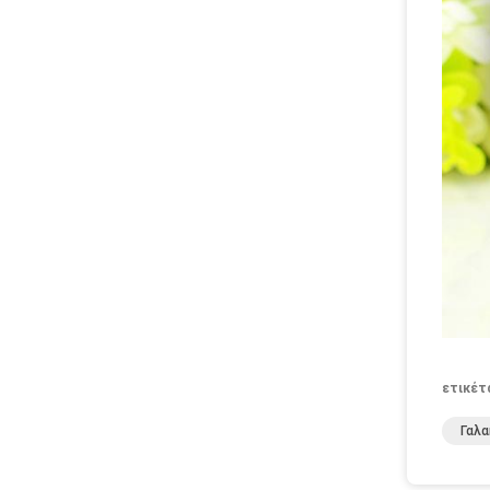
ετικέτ
Γαλ