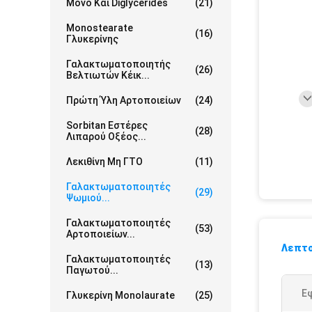
Μονο Και Diglycerides
(21)
Monostearate
(16)
Γλυκερίνης
Γαλακτωματοποιητής
(26)
Βελτιωτών Κέικ...
Πρώτη Ύλη Αρτοποιείων
(24)
Sorbitan Εστέρες
(28)
Λιπαρού Οξέος...
Λεκιθίνη Μη ΓΤΟ
(11)
Γαλακτωματοποιητές
(29)
Ψωμιού...
Γαλακτωματοποιητές
(53)
Αρτοποιείων...
Λεπτο
Γαλακτωματοποιητές
(13)
Παγωτού...
Ε
Γλυκερίνη Monolaurate
(25)