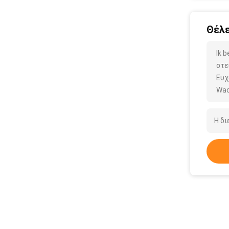
Θέλε
Ik 
στε
Ευχ
Wac