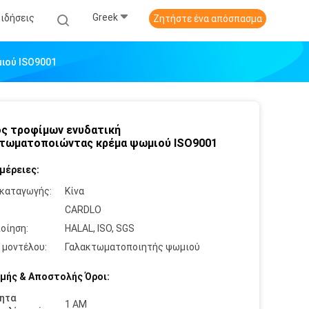
Greek
Ειδήσεις
Ζητήστε ένα απόσπασμα
ιού ISO9001
ς τροφίμων ενυδατική
τωματοποιώντας κρέμα ψωμιού ISO9001
μέρειες:
καταγωγής:
Κίνα
:
CARDLO
οίηση:
HALAL, ISO, SGS
 μοντέλου:
Γαλακτωματοποιητής ψωμιού
μής & Αποστολής Όροι:
ητα
1 ΑΜ