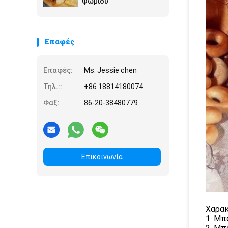
ψωμιού
Επαφές
Επαφές:
Ms. Jessie chen
Τηλ.::
+86 18814180074
Φαξ:
86-20-38480779
Επικοινωνία
Χαρακ
1. Μπ