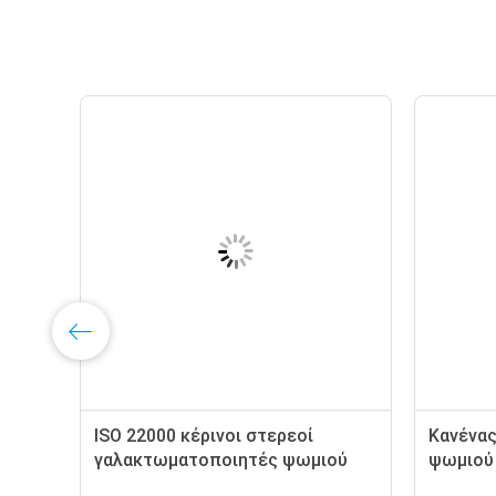
204-664-4 αποσταγμένο
Βαθμός τροφ
Monostearate GMS99 γλυκερίνης
Glyceryl Mon
γαλακτωματ