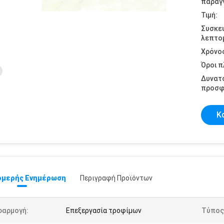
παραγγ
Τιμή:
Συσκε
λεπτομ
Χρόνο
Όροι 
Δυνατ
προσφ
Κ
μερής Ενημέρωση
Περιγραφή Προϊόντων
φαρμογή:
Επεξεργασία τροφίμων
Τύπος