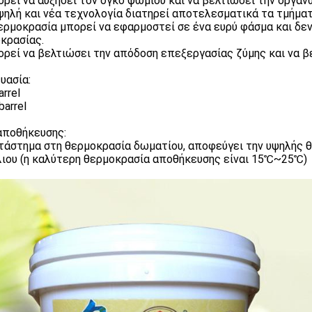
ορεί να αυξήσει τον όγκο ψωμιού και να βελτιώσει την οργά
υψηλή και νέα τεχνολογία διατηρεί αποτελεσματικά τα τμήμα
θερμοκρασία μπορεί να εφαρμοστεί σε ένα ευρύ φάσμα και δε
κρασίας.
ορεί να βελτιώσει την απόδοση επεξεργασίας ζύμης και να β
υασία:
rrel
barrel
αποθήκευσης:
τάστημα στη θερμοκρασία δωματίου, αποφεύγει την υψηλής θ
λιου (η καλύτερη θερμοκρασία αποθήκευσης είναι 15℃~25℃)