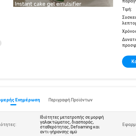
παραγγ
Τιμή:
Συσκε
λεπτομ
Χρόνο
Δυνατ
προσφ
Κ
μερής Ενημέρωση
Περιγραφή Προϊόντων
Ιδιότητες μετατροπής σε μορφή
γαλακτώματος, διασποράς,
ιότητες:
Εφαρμ
σταθερότητας, Defoaming και
αντι-γήρανσης αμύ