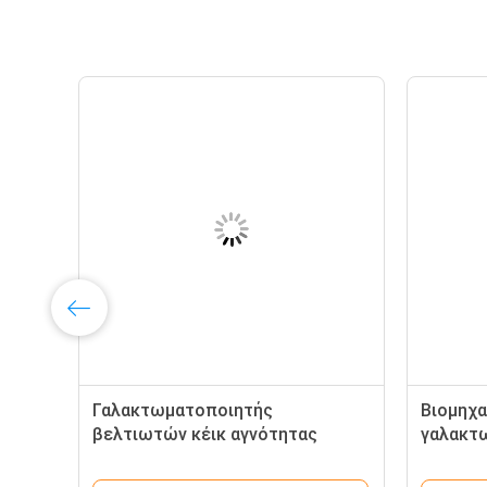
Γαλακτωματοποιητής
Βιομηχα
βελτιωτών κέικ αγνότητας
γαλακτ
ISO9001 99,8%
βελτιω