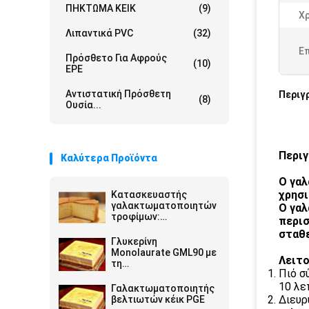
ΠΗΚΤΩΜΑ ΚΕΙΚ
(9)
Χ
Λιπαντικά PVC
(32)
Ε
Πρόσθετο Για Αφρούς
(10)
EPE
Αντιστατική Πρόσθετη
Περιγ
(8)
Ουσία...
Περιγ
Καλύτερα Προϊόντα
Ο γαλ
χρησι
Κατασκευαστής
γαλακτωματοποιητών
Ο γαλ
τροφίμων:
περισ
Polyglycerol εστέρες
σταθε
των λιπαρών οξέων
Γλυκερίνη
E475 PGE
Monolaurate GML90 με
Λειτο
τη
Πιό σ
γαλακτωματοποίηση
και αντισηπτικό για το
10 λε
Γαλακτωματοποιητής
τυρί
Διευρ
βελτιωτών κέικ PGE