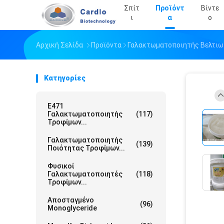
Σπίτ
Προϊόντ
Βίντε
Ι
Α
Ο
Αρχική Σελίδα
Προϊόντα
Γαλακτωματοποιητής Βελτιω
Κατηγορίες
E471
Γαλακτωματοποιητής
(117)
Τροφίμων...
Γαλακτωματοποιητής
(139)
Ποιότητας Τροφίμων...
Φυσικοί
Γαλακτωματοποιητές
(118)
Τροφίμων...
Αποσταγμένο
(96)
Monoglyceride