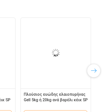
Πλούσιος ευώδης ελαιοπυρήνας
έικ SP
Gell 5kg ή 20kg ανά βαρέλι κέικ SP
ιωτών
γαλακτωματοποιητή βελτιωτών
κέικ γεύσης