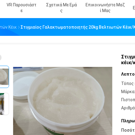
VR Παρουσιάστ
Σχετικά Με Εμά
Επικοινωνήστε Μαζ
Ε
Σ
Ί Μας
τών Κέικ
Στιγμιαίος Γαλακτωματοποιητής 20kg Βελτιωτών Κέικ/
Στιγμ
κέικ/
Λεπτο
Τόπος 
Μάρκα
Πιστοπ
Αριθμό
Πληρω
Ποσότ