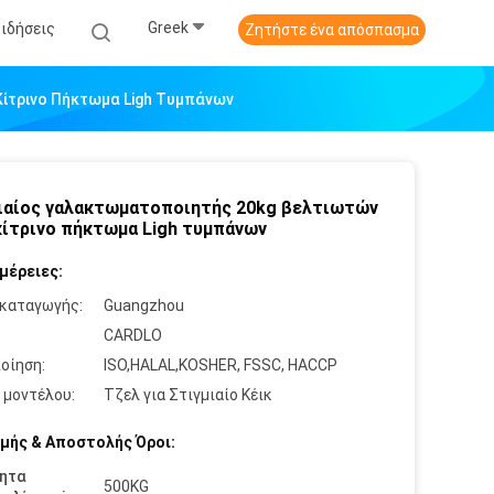
Greek
Ειδήσεις
Ζητήστε ένα απόσπασμα
κίτρινο Πήκτωμα Ligh Τυμπάνων
ιαίος γαλακτωματοποιητής 20kg βελτιωτών
κίτρινο πήκτωμα Ligh τυμπάνων
μέρειες:
καταγωγής:
Guangzhou
:
CARDLO
οίηση:
ISO,HALAL,KOSHER, FSSC, HACCP
 μοντέλου:
Τζελ για Στιγμιαίο Κέικ
μής & Αποστολής Όροι:
ητα
500KG