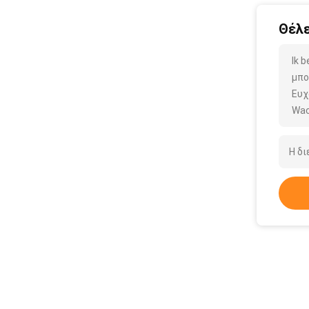
Θέλε
Ik 
μπο
Ευχ
Wac