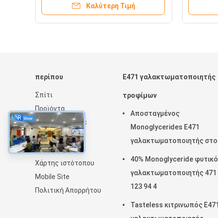
Καλύτερη Τιμή
περίπου
E471 γαλακτωματοποιητής
Σπίτι
τροφίμων
Προϊόντα
Αποσταγμένος
VR παρουσιάστε
Monoglycerides E471
Σχετικά με εμάς
γαλακτωματοποιητής στο
Ειδήσεις
ψήσιμο CAS 31566 31 1
40% Monoglyceride φυτικ
Χάρτης ιστότοπου
γαλακτωματοποιητής 471
Mobile Site
123 94 4
Πολιτική Απορρήτου
Tasteless κιτρινωπός E47