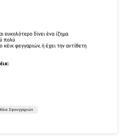
ι ευκολότερο δίνει ένα ίζημα.
ύ πολύ
 κέικ φεγγαριών, ή έχει την αντίθετη
έικ:
Κέικ Σφουγγαριών