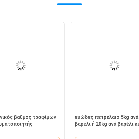
νικός βαθμός τροφίμων
ευώδες πετρέλαιο 5kg ανά
ωματοποιητής
βαρέλι ή 20kg ανά βαρέλι κ
τών κέικ GMS 99,8%
γαλακτωματοποιητή βελτ
κέικ γεύσης