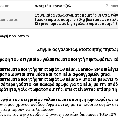
ρώμα:
ανοιχτό κίτρινο τζελ
Συσκε
Στιγμιαίος γαλακτωματοποιητής βελτιωτών
πισημαίνω:
Γαλακτωματοποιητής 20kg βελτιωτών κέικ/
Κίτρινο πήκτωμα Ligh γαλακτωματοποιητή β
ραφή προϊόντων
Στιγμιαίος γαλακτωματοποιητής πηκτωμά
ραφή του στιγμιαίου γαλακτωματοποιητή πηκτωμάτων κέ
ακτωματοποιητής πηκτωμάτων κέικ «Cardlo» SP επιλέγει
μοποιούνται στα μέσα και τοπ κέικ σφουγγαριών grad.
ακτωματοποιητής πηκτωμάτων κέικ SP μπορεί μειώνει το
σότερα γούστο και καθαρό άρωμα για τα κέικ, με την από
ρότητα, γαλακτωματοποιητής, επεκτείνοντας επίσης τη 
υργία του στιγμιαίου γαλακτωματοποιητή πηκτωμάτων κέ
ύντομος χρόνος ανόδου: Αφρίζοντας με το πλύσιμο αυγών στο 
πτά μπορούν να τελειώσουν.
ύνετε τον όγκο ανόδου: Ο όγκος του κέικ διευρύνει 10%-20%