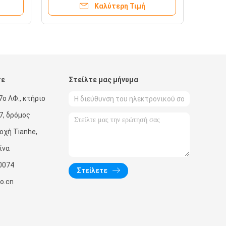
Καλύτερη Τιμή
τε
Στείλτε μας μήνυμα
7ο ΛΦ., κτήριο
7, δρόμος
οχή Tianhe,
ίνα
0074
Στείλετε
o.cn