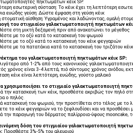
τωματοποιητές πηκτωμάτων κέικ SP.
τερη εσωτερική σύσταση: Το κέικ έχει τη λεπτότερη εσωτερ
ια ευώδης γεύση: Δώστε έμφαση στη γεύση κέικ
 στοματική αίσθηση: Υγραμένος και λαδώνοντας, ομαλή στομα
ογή του στιγμιαίου γαλακτωματοποιητή πηκτωμάτων κέι
έστε στη μικτή δεξαμενή πριν από ανακατώνει το μέγεθος
έστε με το οξύ κατά το κατασκευή του ψωμιού
έστε με το οξύ κατά το κατασκευή του κέικ φεγγαριών
έστε με τα πατατάκια κατά το κατασκευή του τριζάτου κέικ
νέκτημα του γαλακτωματοποιητή πηκτωμάτων κέικ SP:
λιγότερο από 1-2% από τους κανονικούς γαλακτωματοποιητέ
τός χρόνος είναι 3-4 λεπτά, πιό σύντομος χρόνος ανόδου, ε
ταση κέικ είναι λεπτότερη, ευώδης, γούστο μαλακό
α χρησιμοποιήσει το στιγμιαίο γαλακτωματοποιητή πηκτ
ά την κατασκευή των κέικ, προσθέστε ακριβώς τον πηλό στ
ρα ο πηλός.
τά κατασκευή του ψωμιού, την προστίθεται στο τέλος με το λ
νετε το κέικ φεγγαριών να το ξεφλουδίσει και να προσθέσει μ
τά την παραγωγή του δέρματος παλίρροια-ύφους mooncake, τ
ινόμενη δόση του στιγμιαίου γαλακτωματοποιητή πηκτω
κ: Προσθέστε 3%-5% του αλευριού