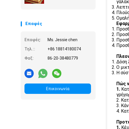
γαλακ
Λεπτό
Πλούσ
Ομαλή
Εφαρμ
Επαφές
Προσθ
Προσθ
Προσθ
Επαφές:
Ms. Jessie chen
Προσθ
Τηλ.::
+86 18814180074
Πλεο
Φαξ:
86-20-38480779
Δόση 
Ο μικ
Η σύσ
Πώς ν
Επικοινωνία
1.
Κατ
γρήγο
2. Κα
3. Κά
4. Κα
Προτε
1.
Κέι