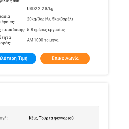
ελίας min:
USD2.2-2.8/kg
υασία
20kg/βαρέλι, 5kg/βαρέλι
έρειες:
ς παράδοσης:
5-8 ημέρες εργασίας
ότητα
ΑΜ 1000 το μήνα
οράς:
αλύτερη Τιμή
Επικοινωνία
ογή:
Κέικ, Τούρτα φεγγαριού