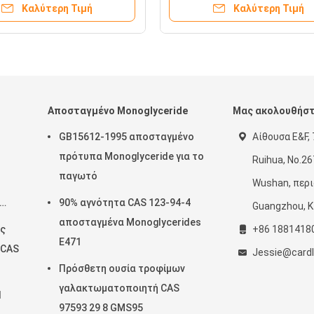
Καλύτερη Τιμή
Καλύτερη Τιμή
Αποσταγμένο Monoglyceride
Μας ακολουθήσ
GB15612-1995 αποσταγμένο
Αίθουσα E&F, 
πρότυπα Monoglyceride για το
Ruihua, No.26
παγωτό
Wushan, περι
90% αγνότητα CAS 123-94-4
Guangzhou, Κ
αποσταγμένα Monoglycerides
ός
+86 1881418
E471
 CAS
Jessie@cardl
Πρόσθετη ουσία τροφίμων
γαλακτωματοποιητή CAS
1
97593 29 8 GMS95