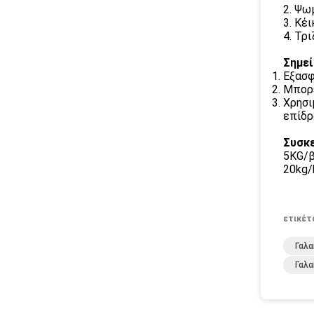
2. Ψω
3. Κέ
4. Τρ
Σημεί
Εξασφ
Μπορε
Χρησι
επίδρ
Συσκε
5KG/β
20kg/
ετικέτ
Γαλ
Γαλ