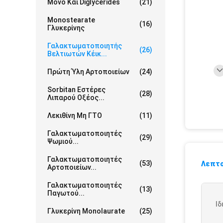
Μονο Και Diglycerides
(21)
Monostearate
(16)
Γλυκερίνης
Γαλακτωματοποιητής
(26)
Βελτιωτών Κέικ...
Πρώτη Ύλη Αρτοποιείων
(24)
Sorbitan Εστέρες
(28)
Λιπαρού Οξέος...
Λεκιθίνη Μη ΓΤΟ
(11)
Γαλακτωματοποιητές
(29)
Ψωμιού...
Γαλακτωματοποιητές
(53)
Λεπτο
Αρτοποιείων...
Γαλακτωματοποιητές
(13)
Παγωτού...
Ιδ
Γλυκερίνη Monolaurate
(25)