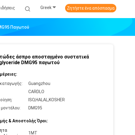
Greek
Ειδήσεις
Ζητήστε ένα απόσπασμα
DMG95 Παγωτού
τώδες άσπρο αποσταγμένο συστατικά
lyceride DMG95 παγωτού
μέρειες:
καταγωγής:
Guangzhou
:
CARDLO
οίηση:
ISO,HALAL,KOSHER
 μοντέλου:
DMG95
μής & Αποστολής Όροι:
ητα
1MT