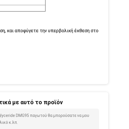
έση, και αποφύγετε την υπερβολική έκθεση στο
ικά με αυτό το προϊόν
glyceride DMG95 παγωτού θα μπορούσατε να μου
ικό κ.λπ.