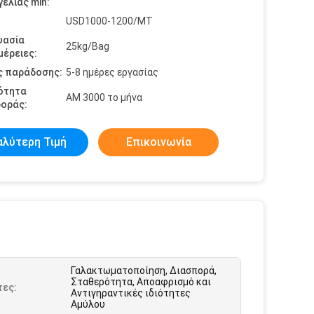
ελίας min:
USD1000-1200/MT
υασία
25kg/Bag
έρειες:
ς παράδοσης:
5-8 ημέρες εργασίας
ότητα
ΑΜ 3000 το μήνα
οράς:
αλύτερη Τιμή
Επικοινωνία
Γαλακτωματοποίηση, Διασπορά,
Σταθερότητα, Αποαφρισμό και
τες:
Αντιγηραντικές ιδιότητες
Αμύλου