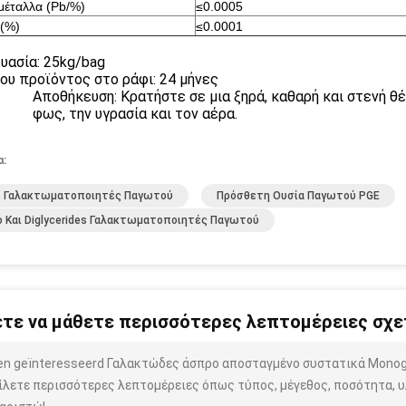
μέταλλα (Pb/%)
≤0.0005
(%)
≤0.0001
υασία: 25kg/bag
ου προϊόντος στο ράφι: 24 μήνες
Αποθήκευση: Κρατήστε σε μια ξηρά, καθαρή και στενή θ
φως, την υγρασία και τον αέρα.
α:
5 Γαλακτωματοποιητές Παγωτού
Πρόσθετη Ουσία Παγωτού PGE
 Και Diglycerides Γαλακτωματοποιητές Παγωτού
τε να μάθετε περισσότερες λεπτομέρειες σχετ
ben geïnteresseerd Γαλακτώδες άσπρο αποσταγμένο συστατικά Mono
ίλετε περισσότερες λεπτομέρειες όπως τύπος, μέγεθος, ποσότητα, υλ