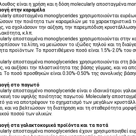
λουθος είναι η χρήση και η δόση molecularly αποσταγμένα mon
ογή στην καραμέλα
ularly αποσταγμένα monoglycerides χρησιμοποιούνται ευρέως
ώσουν την ποιότητα των καραμελών με τα χαρακτηριστικά τ
ς, να σχολιάσουν την αύξηση, την παρεμπόδιση κρυστάλλωσης,
λακότητα, κ.λπ.
ularly αποσταγμένα monoglycerides χρησιμοποιούνται στην 
ορπίσουν τα λίπη, να μειώσουν το ιξώδες πηλού και τη διαύγ
ητα προϊόντων. Το προστιθέμενο ποσό είναι 1.5%-2.0% του σ
ularly αποσταγμένα monoglycerides χρησιμοποιούνται στη βάσ
ς, να αυξήσει την πλαστικότητα της βάσης γόμμας, και να α
α. Το ποσό προσθηκών είναι 0.30%-0.50% της συνολικής βάση
μογή στο παγωτό
ularly αποσταγμένο monoglyceride είναι ο ιδανικότεροι γαλ
κευή του υψηλής ποιότητας παγωτού. Molecularly αποσταγμέ
ό για να αποτρέψουν το σχηματισμό των μεγάλων κρυστάλλω
ο, και να βελτιώσουν τη διατήρηση και τη σταθερότητα μορφ
ικού ποσού των υλικών.
ογή στα γαλακτοκομικά προϊόντα και τα ποτά
ularly αποσταγμένα monoglycerides έχουν χρησιμοποιηθεί ε