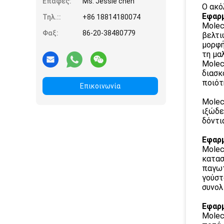
Επαφές:
Ms. Jessie chen
Ο ακό
Εφαρμ
Τηλ.::
+86 18814180074
Molec
Φαξ:
86-20-38480779
βελτι
μορφή
τη μα
Molec
διασκ
ποιότ
Επικοινωνία
Molec
ιξώδε
δόντι
Εφαρ
Molec
κατασ
παγωτ
γούστ
συνολ
Εφαρμ
Molec