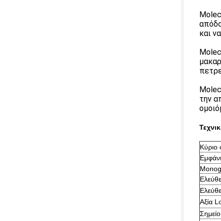
Molec
απόδο
και ν
Molec
μακαρ
πετρε
Molec
την α
ομοιό
Τεχνι
Κύριο 
Εμφάν
Monogl
Ελεύθε
Ελεύθε
Αξία L
Σημείο