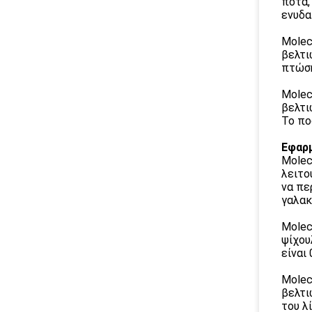
ποτά,
ενυδα
Molec
βελτι
πτώση
Molec
βελτι
Το πο
Εφαρμ
Molec
λειτο
να πε
γαλακ
Molec
ψίχου
είναι
Molec
βελτι
του λ