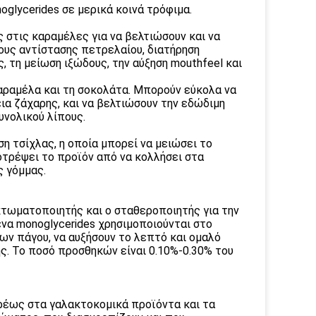
oglycerides σε μερικά κοινά τρόφιμα.
 στις καραμέλες για να βελτιώσουν και να
ους αντίστασης πετρελαίου, διατήρηση
 τη μείωση ιξώδους, την αύξηση mouthfeel και
καραμέλα και τη σοκολάτα. Μπορούν εύκολα να
εια ζάχαρης, και να βελτιώσουν την εδώδιμη
υνολικού λίπους.
η τσίχλας, η οποία μπορεί να μειώσει το
ποτρέψει το προϊόν από να κολλήσει στα
ς γόμμας.
ακτωματοποιητής και ο σταθεροποιητής για την
να monoglycerides χρησιμοποιούνται στο
ν πάγου, να αυξήσουν το λεπτό και ομαλό
ής. Το ποσό προσθηκών είναι 0.10%-0.30% του
υρέως στα γαλακτοκομικά προϊόντα και τα