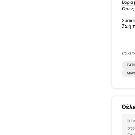
Βαριά 
Όπως 
Συσκε
Ζωή τ
ετικέτ
E47
Μονο
Θέλε
Ik 
στε