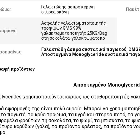
Γαλακτώδης άσπρη κέρινη
ρώμα:
Πακέτ
στερεά σκόνη
Ασφαλής γαλακτωματοποιητής
τροφίμων GMS 99%,
φαρμογή:
γαλακτωματοποιητής 25KG/Bag
στη σοκολάτα, γαλακτωματοπο
Γαλακτώδη άσπρα συστατικά παγωτού
,
DMG9
πισημαίνω:
Αποσταγμένα Monoglyceride συστατικά παγ
ραφή προϊόντων
Αποσταγμένο Monoglyceri
lycerides χρησιμοποιούνται κυρίως ως σταθεροποιητές γαλ
ρά εφαρμογής της είναι πολύ ευρεία. Μπορεί να χρησιμοποιηθ
 το παγωτό, τα κρύα τρόφιμα, τα υγρά και στερεά ποτά, τα γ
αραμέλα φρούτων, τη σοκολάτα, το ψωμί, τα μπισκότα, το φυ
ύτυρο καρύδων (γάλα), τα προϊόντα κρέατος, τα προϊόντα νου
μα.