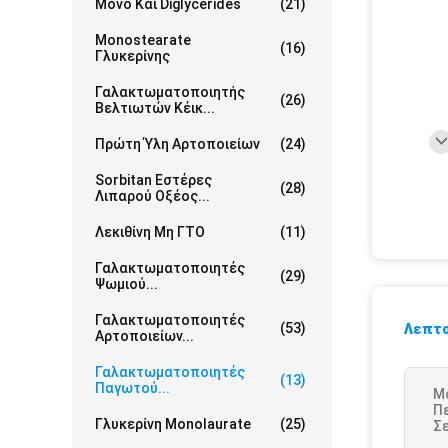
Μονο Και Diglycerides
(21)
Monostearate
(16)
Γλυκερίνης
Γαλακτωματοποιητής
(26)
Βελτιωτών Κέικ...
Πρώτη Ύλη Αρτοποιείων
(24)
Sorbitan Εστέρες
(28)
Λιπαρού Οξέος...
Λεκιθίνη Μη ΓΤΟ
(11)
Γαλακτωματοποιητές
(29)
Ψωμιού...
Γαλακτωματοποιητές
(53)
Λεπτο
Αρτοποιείων...
Γαλακτωματοποιητές
(13)
Παγωτού...
M
Π
Γλυκερίνη Monolaurate
(25)
Σε