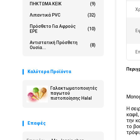
ΠΗΚΤΩΜΑ ΚΕΙΚ
(9)
Χ
Λιπαντικά PVC
(32)
Πρόσθετο Για Αφρούς
(10)
Ε
EPE
Αντιστατική Πρόσθετη
(8)
Ουσία...
Ε
Περιγ
Καλύτερα Προϊόντα
Γαλακτωματοποιητές
παγωτού
Monog
πιστοποίησης Halal
Η σει
καφέ,
την κ
Επαφές
το βο
τρόφι