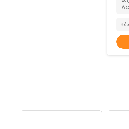
Ευχ
Wac