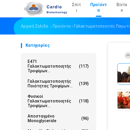
Σπίτ
Προϊόντ
Βίντε
Ι
Α
Ο
Αρχική Σελίδα
Προϊόντα
Γαλακτωματοποιητές Παγωτ
Κατηγορίες
E471
Γαλακτωματοποιητής
(117)
Τροφίμων...
Γαλακτωματοποιητής
(139)
Ποιότητας Τροφίμων...
Φυσικοί
Γαλακτωματοποιητές
(118)
Τροφίμων...
Αποσταγμένο
(96)
Monoglyceride