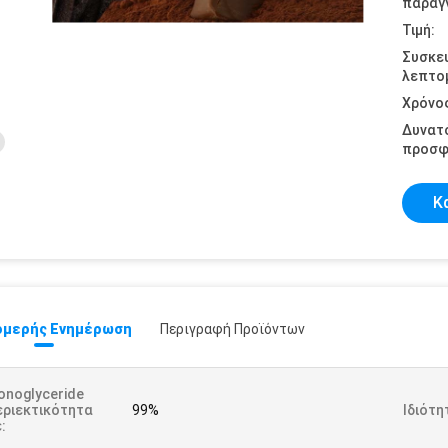
παραγγ
Τιμή:
Συσκε
λεπτομ
Χρόνο
Δυνατ
προσφ
Κ
μερής Ενημέρωση
Περιγραφή Προϊόντων
onoglyceride
εριεκτικότητα
99%
Ιδιότη
: