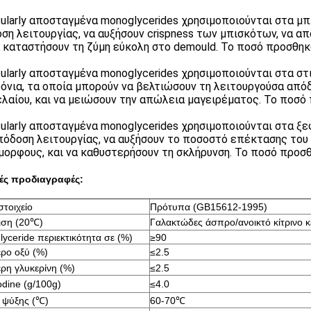
ularly αποσταγμένα monoglycerides χρησιμοποιούνται στα μπ
ση λειτουργίας, να αυξήσουν crispness των μπισκότων, να α
α καταστήσουν τη ζύμη εύκολη στο demould. Το ποσό προσθηκ
ularly αποσταγμένα monoglycerides χρησιμοποιούνται στα στιγ
όνια, τα οποία μπορούν να βελτιώσουν τη λειτουργούσα από
λαίου, και να μειώσουν την απώλεια μαγειρέματος. Το ποσό 
ularly αποσταγμένα monoglycerides χρησιμοποιούνται στα ξ
πόδοση λειτουργίας, να αυξήσουν το ποσοστό επέκτασης του
μορφους, και να καθυστερήσουν τη σκλήρυνση. Το ποσό προσθ
κές προδιαγραφές:
στοιχείο
Πρότυπα (GB15612-1995)
ιση (20℃)
Γαλακτώδες άσπρο/ανοικτό κίτρινο κ
yceride περιεκτικότητα σε (%)
≥90
ρο οξύ (%)
≤2.5
ρη γλυκερίνη (%)
≤2.5
odine (g/100g)
≤4.0
 ψύξης (℃)
60-70℃