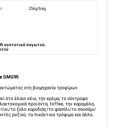
ο:
25kg/bag
5 συστατικά παγωτού
,
ωτού
de DMG95
ακτώματος στη βιομηχανία τροφίμων.
εί στο έλαιο κέικ, την κρέμα, το σύντροφο
αλακτοκομικά προϊόντα, toffee, την καραμέλα,
στίκι/το ξύλο καρυδιάς/το φασόλι/το σουσάμι/
ντλς ρυζιού, τα πικάντικα τρόφιμα και άλλα