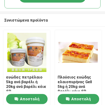
Συνιστώμενα προϊόντα
Σπίτι
ευώδες πετρέλαιο
Πλούσιος ευώδης
5kg ανά βαρέλι ή
ελαιοπυρήνας Gell
20kg ανά βαρέλι κέικ
5kg ή 20kg ανά
Προϊόντα
SP
βαρέλι κέικ SP
γαλακτωματοποιητή
γαλακτωματοποιητή
Αποστολή
Αποστολή
βελτιωτών κέικ
βελτιωτών κέικ
Βίντεο