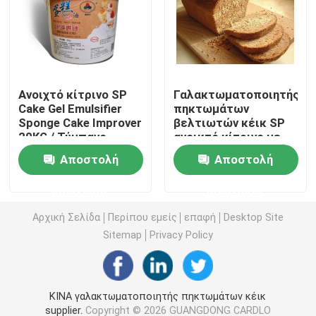
E471 γαλακτωματοποιητής τροφίμων
Γαλακτωματοποιητής ποιότητας τροφίμων
Ανοιχτό κίτρινο SP
Γαλακτωματοποιητής
Cake Gel Emulsifier
πηκτωμάτων
Sponge Cake Improver
βελτιωτών κέικ SP
Φυσικοί γαλακτωματοποιητές τροφίμων
20KG / Τύμπανο
ανοικτό κίτρινο με
τον πιό σύντομο
Αποστολή
Αποστολή
χρόνο ανόδου
Αποσταγμένο Monoglyceride
ερώτησης
ερώτησης
Μονο και diglycerides
Αρχική Σελίδα
Περίπου εμείς
επαφή
Desktop Site
Sitemap
Privacy Policy
Monostearate γλυκερίνης
ΚΙΝΑ γαλακτωματοποιητής πηκτωμάτων κέικ
Γαλακτωματοποιητής βελτιωτών κέικ
supplier.
Copyright © 2026 GUANGDONG CARDLO